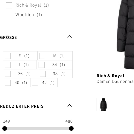
Rich & Royal
1
Woolrich
1
GRÖSSE
S
1
M
1
L
1
34
1
36
1
38
1
Rich & Royal
Damen Daunenma
40
1
42
1
REDUZIERTER PREIS
149
480