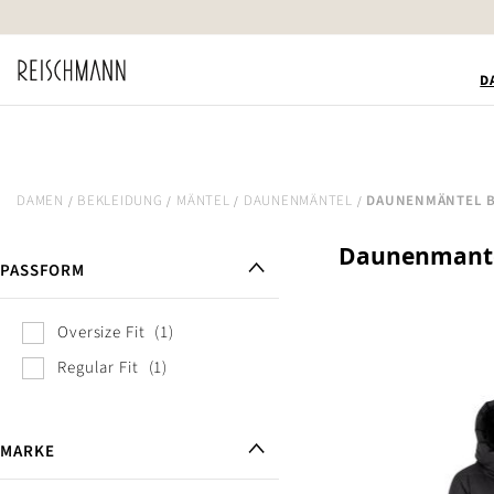
Zum
Inhalt
springen
D
DAMEN
BEKLEIDUNG
MÄNTEL
DAUNENMÄNTEL
DAUNENMÄNTEL 
Daunenmante
PASSFORM
Oversize Fit
1
Regular Fit
1
MARKE