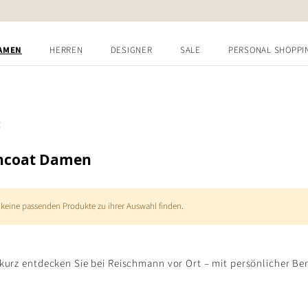
AMEN
HERREN
DESIGNER
SALE
PERSONAL SHOPPI
Z
chcoat Damen
 keine passenden Produkte zu ihrer Auswahl finden.
urz entdecken Sie bei Reischmann vor Ort – mit persönlicher B