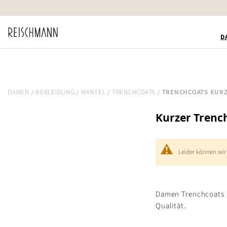
Zum
Inhalt
springen
D
DAMEN
BEKLEIDUNG
MÄNTEL
TRENCHCOATS
TRENCHCOATS KUR
Kurzer Tren
Leider können wir
Damen Trenchcoats k
Qualität.