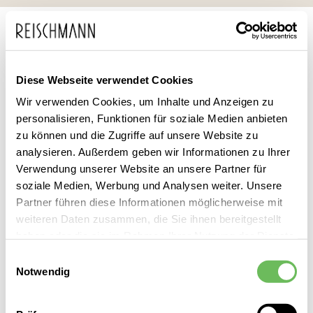
Zum
Suche
Inhalt
springen
DAMEN
BEKLEIDUNG
MÄNTEL
WOLLMÄNTEL
WOLLMÄNTEL FARBEN
WOLLMÄNTEL BLAU
Diese Webseite verwendet Cookies
Wollmantel Blau Damen
Wir verwenden Cookies, um Inhalte und Anzeigen zu
personalisieren, Funktionen für soziale Medien anbieten
zu können und die Zugriffe auf unsere Website zu
Leider können wir keine passenden Produkte zu ihrer Auswahl
analysieren. Außerdem geben wir Informationen zu Ihrer
finden.
Verwendung unserer Website an unsere Partner für
soziale Medien, Werbung und Analysen weiter. Unsere
Partner führen diese Informationen möglicherweise mit
Damen Wollmäntel Blau entdecken Sie bei Reischmann vor
weiteren Daten zusammen, die Sie ihnen bereitgestellt
Ort – mit persönlicher Beratung, direktem Service und der
haben oder die sie im Rahmen Ihrer Nutzung der Dienste
gewohnten Reischmann Qualität.
gesammelt haben.
Einwilligungsauswahl
Notwendig
Hier finden Sie unsere
Datenschutzerklärung