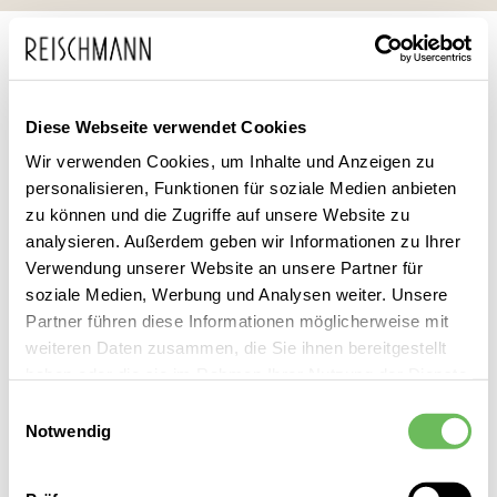
Zum
Suche
Inhalt
springen
DAMEN
BEKLEIDUNG
OBERTEILE
BLUSEN
BLUSEN FARBEN
BLUSEN GELB
Diese Webseite verwendet Cookies
Blusen Gelb Damen
Wir verwenden Cookies, um Inhalte und Anzeigen zu
personalisieren, Funktionen für soziale Medien anbieten
zu können und die Zugriffe auf unsere Website zu
Leider können wir keine passenden Produkte zu ihrer Auswahl
analysieren. Außerdem geben wir Informationen zu Ihrer
finden.
Verwendung unserer Website an unsere Partner für
soziale Medien, Werbung und Analysen weiter. Unsere
Partner führen diese Informationen möglicherweise mit
Damen Blusen Gelb entdecken Sie bei Reischmann vor Ort –
weiteren Daten zusammen, die Sie ihnen bereitgestellt
mit persönlicher Beratung, direktem Service und der
haben oder die sie im Rahmen Ihrer Nutzung der Dienste
gewohnten Reischmann Qualität.
gesammelt haben.
Einwilligungsauswahl
Notwendig
Hier finden Sie unsere
Datenschutzerklärung