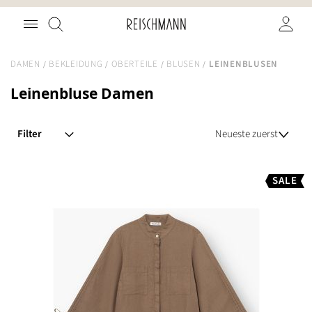
Zum
Suche
Inhalt
springen
DAMEN
BEKLEIDUNG
OBERTEILE
BLUSEN
LEINENBLUSEN
Leinenbluse Damen
Filter
SALE