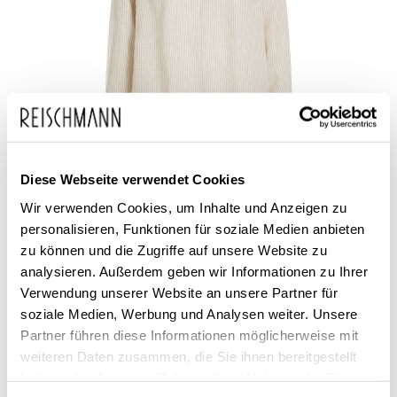
Diese Webseite verwendet Cookies
Tommy Hilfiger
Wir verwenden Cookies, um Inhalte und Anzeigen zu
Damen Leinenbluse
personalisieren, Funktionen für soziale Medien anbieten
zu können und die Zugriffe auf unsere Website zu
119,90 €
59,99 €
analysieren. Außerdem geben wir Informationen zu Ihrer
Verwendung unserer Website an unsere Partner für
soziale Medien, Werbung und Analysen weiter. Unsere
Partner führen diese Informationen möglicherweise mit
weiteren Daten zusammen, die Sie ihnen bereitgestellt
haben oder die sie im Rahmen Ihrer Nutzung der Dienste
SALE