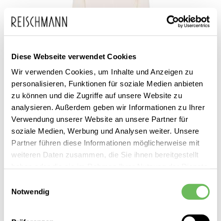
Diese Webseite verwendet Cookies
Wir verwenden Cookies, um Inhalte und Anzeigen zu
personalisieren, Funktionen für soziale Medien anbieten
zu können und die Zugriffe auf unsere Website zu
analysieren. Außerdem geben wir Informationen zu Ihrer
DOROTHEE SCHUMACHER
Verwendung unserer Website an unsere Partner für
Damen Wollpullover Essential Ease
soziale Medien, Werbung und Analysen weiter. Unsere
Partner führen diese Informationen möglicherweise mit
395,00 €
weiteren Daten zusammen, die Sie ihnen bereitgestellt
199,99 €
haben oder die sie im Rahmen Ihrer Nutzung der Dienste
gesammelt haben.
Einwilligungsauswahl
Notwendig
Hier finden Sie unsere
Datenschutzerklärung