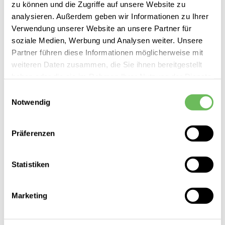
zu können und die Zugriffe auf unsere Website zu
analysieren. Außerdem geben wir Informationen zu Ihrer
Verwendung unserer Website an unsere Partner für
soziale Medien, Werbung und Analysen weiter. Unsere
Partner führen diese Informationen möglicherweise mit
weiteren Daten zusammen, die Sie ihnen bereitgestellt
haben oder die sie im Rahmen Ihrer Nutzung der Dienste
gesammelt haben.
Einwilligungsauswahl
Notwendig
CLOSED
Hier finden Sie unsere
Datenschutzerklärung
Damen Strickpullunder
Präferenzen
300,00 €
149,99 €
Statistiken
Marketing
SALE