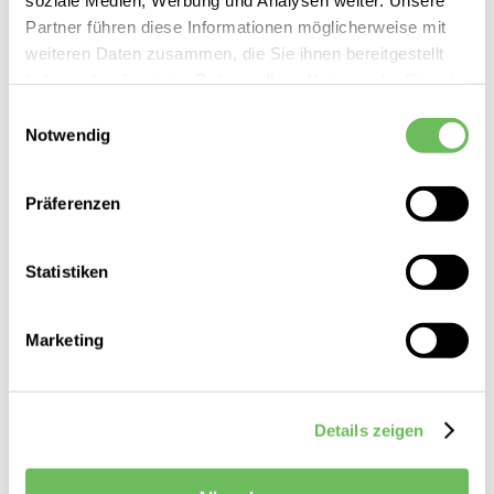
Partner führen diese Informationen möglicherweise mit
weiteren Daten zusammen, die Sie ihnen bereitgestellt
haben oder die sie im Rahmen Ihrer Nutzung der Dienste
gesammelt haben.
Einwilligungsauswahl
Notwendig
Hier finden Sie unsere
Datenschutzerklärung
Cinque
Damen Wollpullunder Cisarana
Präferenzen
139,99 €
69,99 €
Statistiken
Marketing
Details zeigen
Damen Pullunder Braun entdecken Sie bei Reischmann vor