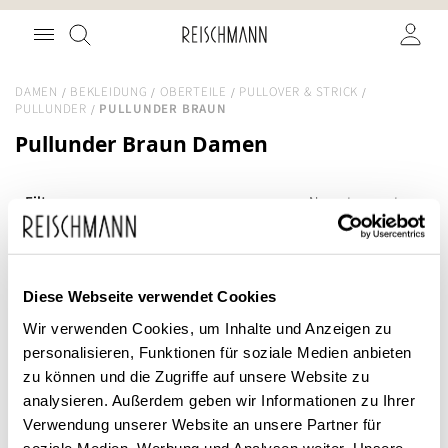
Zum
Suche
Inhalt
springen
DAMEN
BEKLEIDUNG
OBERTEILE
PULLOVER & STRICK
PULLUNDER
PULLUNDER BRAUN
Pullunder Braun Damen
Filter
SALE
Diese Webseite verwendet Cookies
Wir verwenden Cookies, um Inhalte und Anzeigen zu
personalisieren, Funktionen für soziale Medien anbieten
zu können und die Zugriffe auf unsere Website zu
analysieren. Außerdem geben wir Informationen zu Ihrer
Verwendung unserer Website an unsere Partner für
soziale Medien, Werbung und Analysen weiter. Unsere