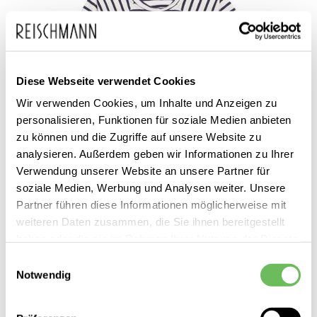
Diese Webseite verwendet Cookies
Wir verwenden Cookies, um Inhalte und Anzeigen zu
personalisieren, Funktionen für soziale Medien anbieten
zu können und die Zugriffe auf unsere Website zu
analysieren. Außerdem geben wir Informationen zu Ihrer
Verwendung unserer Website an unsere Partner für
soziale Medien, Werbung und Analysen weiter. Unsere
Partner führen diese Informationen möglicherweise mit
MAX&Co.
weiteren Daten zusammen, die Sie ihnen bereitgestellt
Damen T-Shirt Alida
haben oder die sie im Rahmen Ihrer Nutzung der Dienste
89,00 €
gesammelt haben.
Einwilligungsauswahl
Notwendig
Hier finden Sie unsere
Datenschutzerklärung