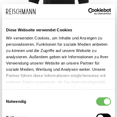
Diese Webseite verwendet Cookies
Wir verwenden Cookies, um Inhalte und Anzeigen zu
personalisieren, Funktionen für soziale Medien anbieten
YaYa
zu können und die Zugriffe auf unsere Website zu
Damen T-Shirt
analysieren. Außerdem geben wir Informationen zu Ihrer
69,95 €
Verwendung unserer Website an unsere Partner für
34,99 €
soziale Medien, Werbung und Analysen weiter. Unsere
Partner führen diese Informationen möglicherweise mit
weiteren Daten zusammen, die Sie ihnen bereitgestellt
haben oder die sie im Rahmen Ihrer Nutzung der Dienste
gesammelt haben.
Einwilligungsauswahl
Notwendig
Hier finden Sie unsere
Datenschutzerklärung