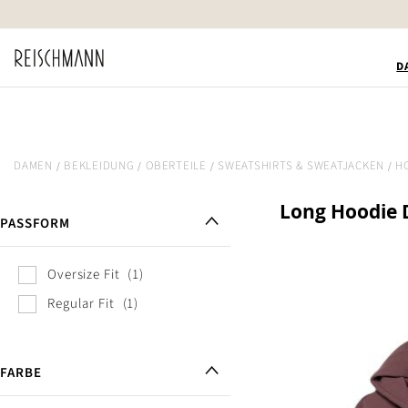
Zum
Inhalt
springen
D
DAMEN
BEKLEIDUNG
OBERTEILE
SWEATSHIRTS & SWEATJACKEN
H
Long Hoodie
PASSFORM
Oversize Fit
1
Regular Fit
1
FARBE