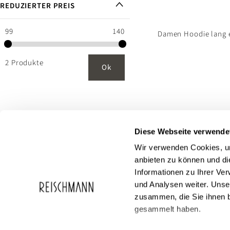
REDUZIERTER PREIS
99
140
Damen Hoodie lang e
2 Produkte
Ok
Diese Webseite verwende
Wir verwenden Cookies, um
anbieten zu können und di
Informationen zu Ihrer Ve
und Analysen weiter. Unse
zusammen, die Sie ihnen b
Service
Reischmann
gesammelt haben.
FAQ
Über Reischma
Geschenkgutscheine
Karriere