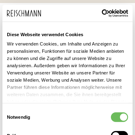
Zum
Suche
Inhalt
springen
DAMEN
BEKLEIDUNG
OBERTEILE
SWEATSHIRTS & SWEATJACKEN
SWEATSHIRTS
SWEATSHIRTS FARBEN
SWEATSHIRTS GELB
Diese Webseite verwendet Cookies
Sweatshirt Gelb Damen
Wir verwenden Cookies, um Inhalte und Anzeigen zu
personalisieren, Funktionen für soziale Medien anbieten
zu können und die Zugriffe auf unsere Website zu
Leider können wir keine passenden Produkte zu ihrer Auswahl
analysieren. Außerdem geben wir Informationen zu Ihrer
finden.
Verwendung unserer Website an unsere Partner für
soziale Medien, Werbung und Analysen weiter. Unsere
Partner führen diese Informationen möglicherweise mit
Damen Sweatshirts Gelb entdecken Sie bei Reischmann vor
weiteren Daten zusammen, die Sie ihnen bereitgestellt
Ort – mit persönlicher Beratung, direktem Service und der
haben oder die sie im Rahmen Ihrer Nutzung der Dienste
gewohnten Reischmann Qualität.
gesammelt haben.
Einwilligungsauswahl
Notwendig
Hier finden Sie unsere
Datenschutzerklärung