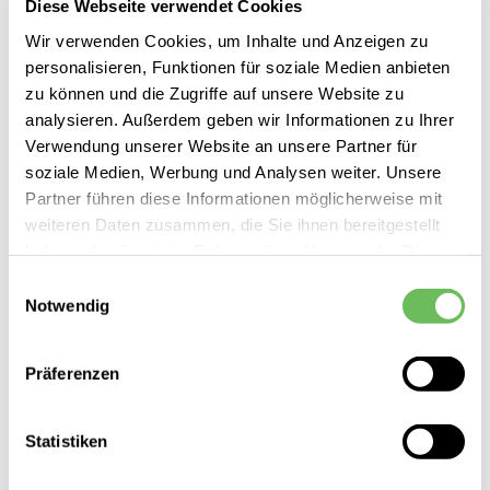
Diese Webseite verwendet Cookies
DOROTHEE SCHUMACHER
Wir verwenden Cookies, um Inhalte und Anzeigen zu
Damen Midirock
personalisieren, Funktionen für soziale Medien anbieten
zu können und die Zugriffe auf unsere Website zu
350,00 €
179,99 €
analysieren. Außerdem geben wir Informationen zu Ihrer
Verwendung unserer Website an unsere Partner für
soziale Medien, Werbung und Analysen weiter. Unsere
Partner führen diese Informationen möglicherweise mit
weiteren Daten zusammen, die Sie ihnen bereitgestellt
haben oder die sie im Rahmen Ihrer Nutzung der Dienste
SALE
gesammelt haben.
Einwilligungsauswahl
Notwendig
Hier finden Sie unsere
Datenschutzerklärung
Präferenzen
Statistiken