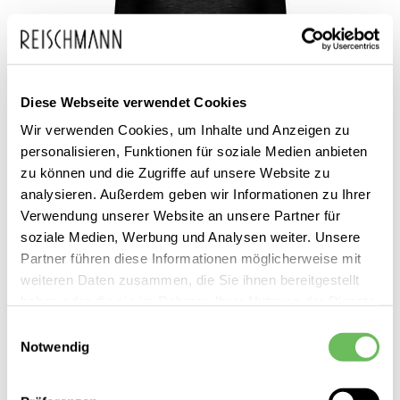
Diese Webseite verwendet Cookies
Wir verwenden Cookies, um Inhalte und Anzeigen zu
personalisieren, Funktionen für soziale Medien anbieten
zu können und die Zugriffe auf unsere Website zu
analysieren. Außerdem geben wir Informationen zu Ihrer
Verwendung unserer Website an unsere Partner für
soziale Medien, Werbung und Analysen weiter. Unsere
Mey
Damen Schlafanzugoberteil langarm Wool Love
Partner führen diese Informationen möglicherweise mit
weiteren Daten zusammen, die Sie ihnen bereitgestellt
79,99 €
haben oder die sie im Rahmen Ihrer Nutzung der Dienste
gesammelt haben.
Einwilligungsauswahl
Notwendig
Hier finden Sie unsere
Datenschutzerklärung