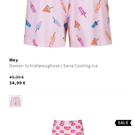
Mey
Damen Schlafanzughose | Serie Cooling Ice
49,99 €
34,99 €
SALE