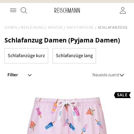
Zum
Suche
Inhalt
springen
DAMEN
BEKLEIDUNG
WÄSCHE
NACHTWÄSCHE
SCHLAFANZÜGE
Schlafanzug Damen (Pyjama Damen)
Schlafanzüge kurz
Schlafanzüge lang
Filter
SALE