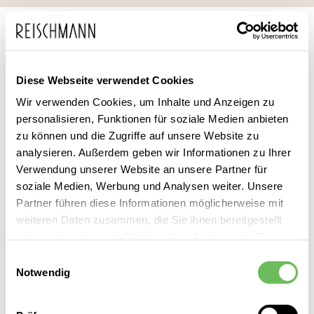
Zum
Suche
Inhalt
springen
DAMEN
BEKLEIDUNG
WESTEN
WESTEN FARBEN
WESTEN PINK
Diese Webseite verwendet Cookies
Weste Pink Damen
Wir verwenden Cookies, um Inhalte und Anzeigen zu
personalisieren, Funktionen für soziale Medien anbieten
Leider können wir keine passenden Produkte zu ihrer Auswahl
zu können und die Zugriffe auf unsere Website zu
finden.
analysieren. Außerdem geben wir Informationen zu Ihrer
Verwendung unserer Website an unsere Partner für
soziale Medien, Werbung und Analysen weiter. Unsere
Partner führen diese Informationen möglicherweise mit
Damen Westen Pink entdecken Sie bei Reischmann vor Ort –
weiteren Daten zusammen, die Sie ihnen bereitgestellt
mit persönlicher Beratung, direktem Service und der
haben oder die sie im Rahmen Ihrer Nutzung der Dienste
gewohnten Reischmann Qualität.
gesammelt haben.
Einwilligungsauswahl
Notwendig
Hier finden Sie unsere
Datenschutzerklärung