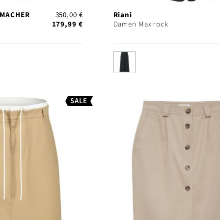
UMACHER
350,00 €
Riani
179,99 €
Damen Maxirock
SALE