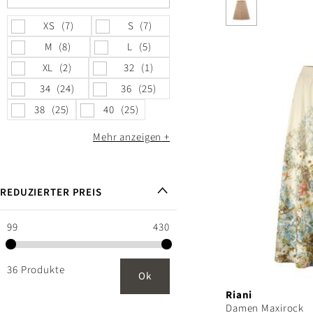
XS
7
S
7
M
8
L
5
XL
2
32
1
34
24
36
25
38
25
40
25
Mehr anzeigen
REDUZIERTER PREIS
99
430
36 Produkte
Ok
Riani
Damen Maxirock