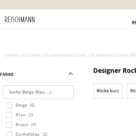
Zum
Inhalt
springen
D
DAMEN
DESIGNER
DESIGNER BEKLEIDUNG
DESIGNER KLEIDER & RÖ
Designer Ro
FARBE
Röcke kurz
Rö
Beige
6
Blau
2
Braun
4
Dunkelblau
2