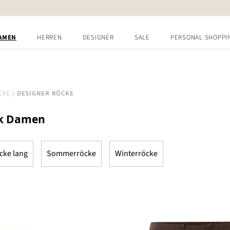
AMEN
HERREN
DESIGNER
SALE
PERSONAL SHOPPI
CKE
DESIGNER RÖCKE
ck Damen
cke lang
Sommerröcke
Winterröcke