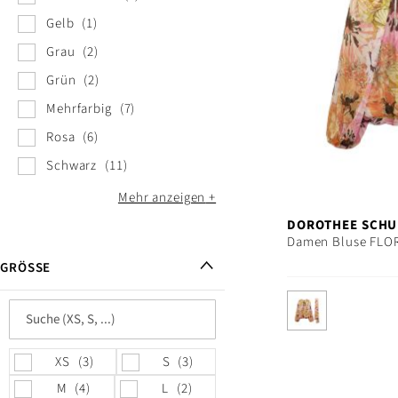
Gelb
1
Grau
2
Grün
2
Mehrfarbig
7
Rosa
6
Schwarz
11
Mehr anzeigen
DOROTHEE SCH
Damen Bluse FLO
GRÖSSE
XS
3
S
3
M
4
L
2