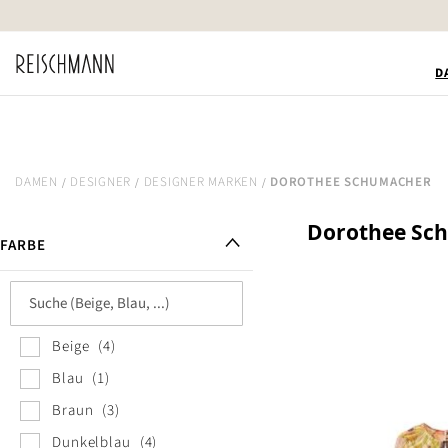
Zum
Inhalt
springen
D
DAMEN
DESIGNER
DESIGNER MARKEN
DOROTHEE SCHUMACHER
Dorothee Sc
FARBE
Beige
4
Blau
1
Braun
3
Dunkelblau
4