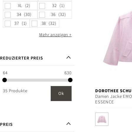
XL
2
32
1
34
30
36
32
37
1
38
32
Mehr anzeigen
REDUZIERTER PREIS
64
630
35 Produkte
DOROTHEE SCH
Ok
Damen Jacke EM
ESSENCE
PREIS