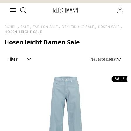
Zum
Suche
Inhalt
springen
DAMEN
SALE
FASHION SALE
BEKLEIDUNG SALE
HOSEN SALE
HOSEN LEICHT SALE
Hosen leicht Damen Sale
Filter
SALE