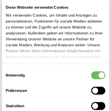
Diese Webseite verwendet Cookies
Wir verwenden Cookies, um Inhalte und Anzeigen zu
YaYa
Damen Bundfaltenhose
personalisieren, Funktionen für soziale Medien anbieten
zu können und die Zugriffe auf unsere Website zu
89,95 €
analysieren. Außerdem geben wir Informationen zu Ihrer
44,99 €
Verwendung unserer Website an unsere Partner für
soziale Medien, Werbung und Analysen weiter. Unsere
Partner führen diese Informationen möglicherweise mit
weiteren Daten zusammen, die Sie ihnen bereitgestellt
haben oder die sie im Rahmen Ihrer Nutzung der Dienste
SALE
gesammelt haben.
Einwilligungsauswahl
Notwendig
Hier finden Sie unsere
Datenschutzerklärung
Präferenzen
Statistiken