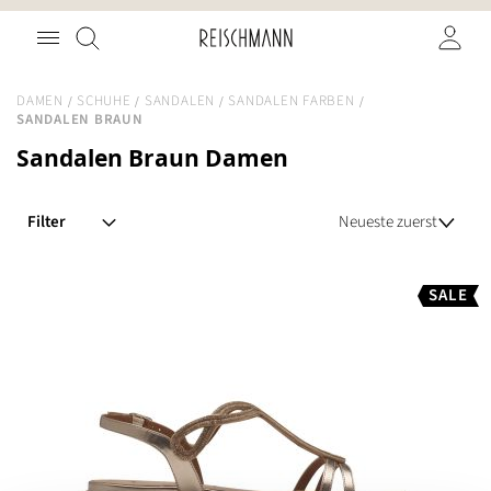
Zum
Suche
Inhalt
springen
DAMEN
SCHUHE
SANDALEN
SANDALEN FARBEN
SANDALEN BRAUN
Sandalen Braun Damen
Filter
SALE