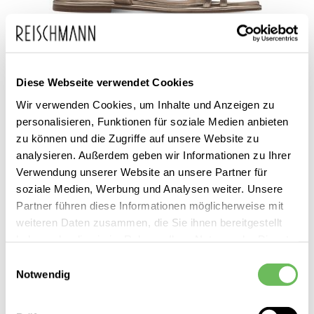
Diese Webseite verwendet Cookies
Wir verwenden Cookies, um Inhalte und Anzeigen zu
Tamaris
Damen Riemchensandalen
personalisieren, Funktionen für soziale Medien anbieten
zu können und die Zugriffe auf unsere Website zu
59,95 €
analysieren. Außerdem geben wir Informationen zu Ihrer
34,99 €
Verwendung unserer Website an unsere Partner für
soziale Medien, Werbung und Analysen weiter. Unsere
Partner führen diese Informationen möglicherweise mit
weiteren Daten zusammen, die Sie ihnen bereitgestellt
haben oder die sie im Rahmen Ihrer Nutzung der Dienste
SALE
gesammelt haben.
Einwilligungsauswahl
Notwendig
Hier finden Sie unsere
Datenschutzerklärung