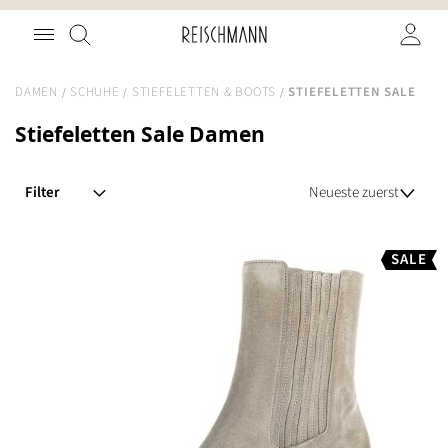
Zum
Suche
Inhalt
springen
DAMEN
SCHUHE
STIEFELETTEN & BOOTS
STIEFELETTEN SALE
Stiefeletten Sale Damen
Filter
SALE