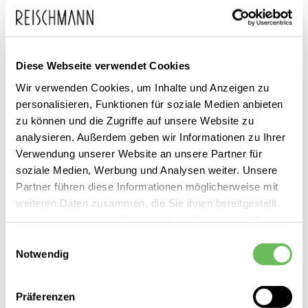
Diese Webseite verwendet Cookies
Tamaris
Wir verwenden Cookies, um Inhalte und Anzeigen zu
Damen Stiefeletten
personalisieren, Funktionen für soziale Medien anbieten
zu können und die Zugriffe auf unsere Website zu
99,95 €
79,99 €
analysieren. Außerdem geben wir Informationen zu Ihrer
Verwendung unserer Website an unsere Partner für
soziale Medien, Werbung und Analysen weiter. Unsere
Partner führen diese Informationen möglicherweise mit
weiteren Daten zusammen, die Sie ihnen bereitgestellt
haben oder die sie im Rahmen Ihrer Nutzung der Dienste
SALE
gesammelt haben.
Einwilligungsauswahl
Notwendig
Hier finden Sie unsere
Datenschutzerklärung
Präferenzen