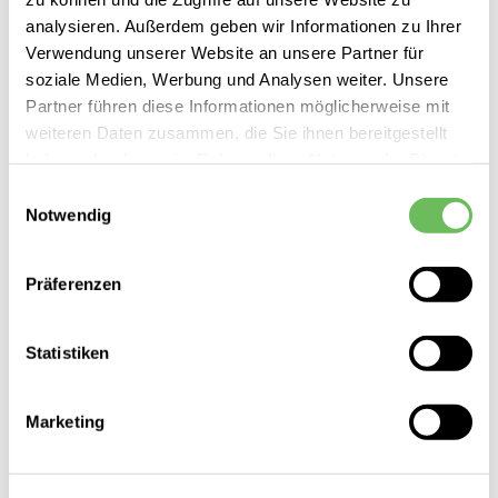
analysieren. Außerdem geben wir Informationen zu Ihrer
Verwendung unserer Website an unsere Partner für
soziale Medien, Werbung und Analysen weiter. Unsere
Partner führen diese Informationen möglicherweise mit
weiteren Daten zusammen, die Sie ihnen bereitgestellt
haben oder die sie im Rahmen Ihrer Nutzung der Dienste
gesammelt haben.
Einwilligungsauswahl
Notwendig
Hier finden Sie unsere
Datenschutzerklärung
Copenhagen
Präferenzen
Damen Chelsea Boots CPH258 Suede
199,99 €
Statistiken
Marketing