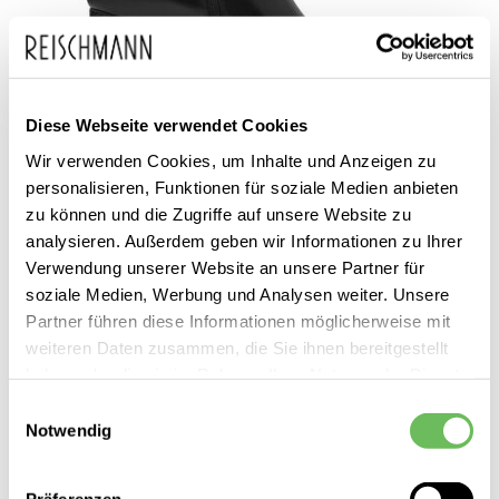
Diese Webseite verwendet Cookies
Tamaris
Wir verwenden Cookies, um Inhalte und Anzeigen zu
Damen Stiefeletten
personalisieren, Funktionen für soziale Medien anbieten
zu können und die Zugriffe auf unsere Website zu
99,95 €
79,99 €
analysieren. Außerdem geben wir Informationen zu Ihrer
Verwendung unserer Website an unsere Partner für
soziale Medien, Werbung und Analysen weiter. Unsere
Partner führen diese Informationen möglicherweise mit
weiteren Daten zusammen, die Sie ihnen bereitgestellt
haben oder die sie im Rahmen Ihrer Nutzung der Dienste
SALE
gesammelt haben.
Einwilligungsauswahl
Notwendig
Hier finden Sie unsere
Datenschutzerklärung