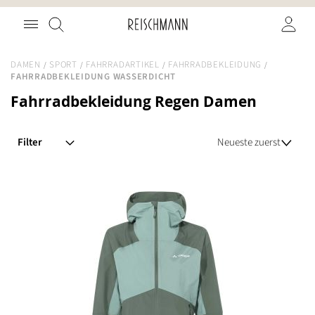
Zum
Suche
Inhalt
springen
DAMEN
SPORT
FAHRRADARTIKEL
FAHRRADBEKLEIDUNG
FAHRRADBEKLEIDUNG WASSERDICHT
Fahrradbekleidung Regen Damen
Filter