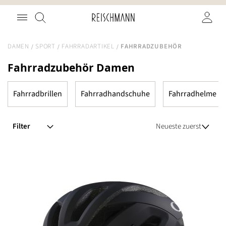
Zum
Suche
Inhalt
springen
DAMEN
SPORT
FAHRRADARTIKEL
FAHRRADZUBEHÖR
Fahrradzubehör Damen
Fahrradbrillen
Fahrradhandschuhe
Fahrradhelme
Filter