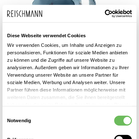
Diese Webseite verwendet Cookies
Wir verwenden Cookies, um Inhalte und Anzeigen zu
personalisieren, Funktionen für soziale Medien anbieten
zu können und die Zugriffe auf unsere Website zu
analysieren. Außerdem geben wir Informationen zu Ihrer
Verwendung unserer Website an unsere Partner für
soziale Medien, Werbung und Analysen weiter. Unsere
Deuter
Partner führen diese Informationen möglicherweise mit
Unisex Fahrradrucksack Bike | 20 Liter
weiteren Daten zusammen, die Sie ihnen bereitgestellt
haben oder die sie im Rahmen Ihrer Nutzung der Dienste
110,00 €
gesammelt haben.
Einwilligungsauswahl
Notwendig
Hier finden Sie unsere
Datenschutzerklärung