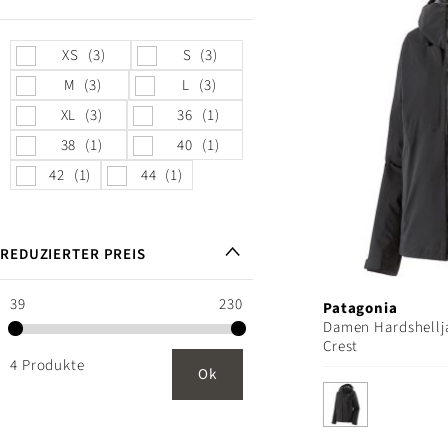
XS
3
S
3
M
3
L
3
XL
3
36
1
38
1
40
1
42
1
44
1
REDUZIERTER PREIS
39
230
Patagonia
Damen Hardshellj
Crest
4 Produkte
Ok