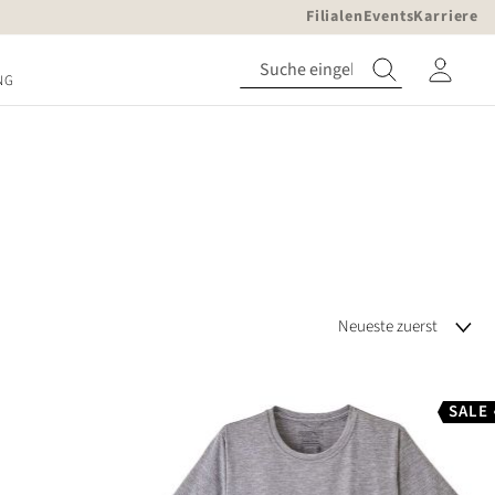
Filialen
Events
Karriere
NG
SALE