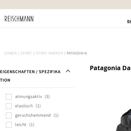
Zum
Inhalt
springen
D
DAMEN
SPORT
SPORT MARKEN
PATAGONIA
Patagonia D
EIGENSCHAFTEN / SPEZIFIKA
TION
atmungsaktiv
3
elastisch
1
geruchshemmend
1
leicht
1