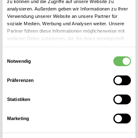
Unisex Fahrradtasche Trailsaddle II
zu können und die Zugriffe auf unsere Website zu
analysieren. Außerdem geben wir Informationen zu Ihrer
100,00 €
Verwendung unserer Website an unsere Partner für
soziale Medien, Werbung und Analysen weiter. Unsere
Partner führen diese Informationen möglicherweise mit
weiteren Daten zusammen, die Sie ihnen bereitgestellt
haben oder die sie im Rahmen Ihrer Nutzung der Dienste
SALE
gesammelt haben.
Einwilligungsauswahl
Notwendig
Hier finden Sie unsere
Datenschutzerklärung
Präferenzen
Statistiken
Marketing