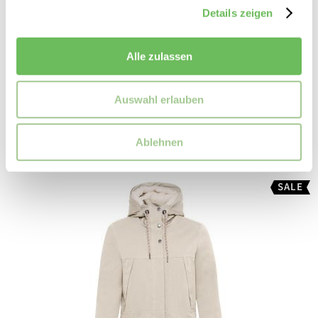
Details zeigen
VAUDE
Damen Fleecejacke Elope
Alle zulassen
150,00 €
99,99 €
Auswahl erlauben
Ablehnen
SALE