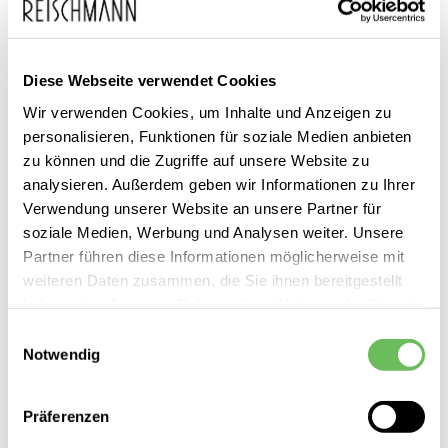
SALE
Diese Webseite verwendet Cookies
Wir verwenden Cookies, um Inhalte und Anzeigen zu
personalisieren, Funktionen für soziale Medien anbieten
zu können und die Zugriffe auf unsere Website zu
analysieren. Außerdem geben wir Informationen zu Ihrer
Verwendung unserer Website an unsere Partner für
soziale Medien, Werbung und Analysen weiter. Unsere
Partner führen diese Informationen möglicherweise mit
weiteren Daten zusammen, die Sie ihnen bereitgestellt
haben oder die sie im Rahmen Ihrer Nutzung der Dienste
gesammelt haben.
Einwilligungsauswahl
Notwendig
Nike
Hier finden Sie unsere
Datenschutzerklärung
Damen Trainingsjacke
Präferenzen
64,99 €
54,99 €