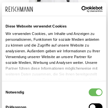
Diese Webseite verwendet Cookies
Wir verwenden Cookies, um Inhalte und Anzeigen zu
adidas
personalisieren, Funktionen für soziale Medien anbieten
Damen Trainingsjacke Z.N.E
zu können und die Zugriffe auf unsere Website zu
90,00 €
analysieren. Außerdem geben wir Informationen zu Ihrer
69,99 €
Verwendung unserer Website an unsere Partner für
soziale Medien, Werbung und Analysen weiter. Unsere
Partner führen diese Informationen möglicherweise mit
weiteren Daten zusammen, die Sie ihnen bereitgestellt
haben oder die sie im Rahmen Ihrer Nutzung der Dienste
gesammelt haben.
Einwilligungsauswahl
Notwendig
Hier finden Sie unsere
Datenschutzerklärung
Präferenzen