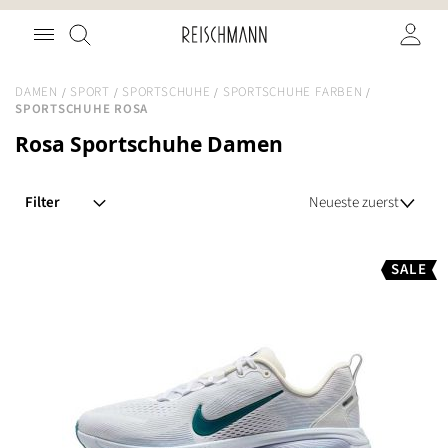
Zum
Suche
Inhalt
springen
DAMEN
SPORT
SPORTSCHUHE
SPORTSCHUHE FARBEN
SPORTSCHUHE ROSA
Rosa Sportschuhe Damen
Filter
SALE