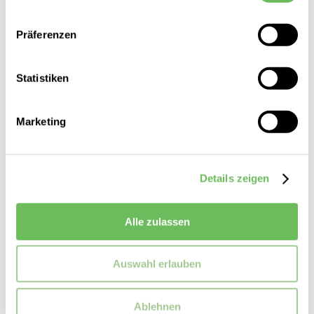
Hier finden Sie unsere
Datenschutzerklärung
adidas
Präferenzen
Damen Trainingsschuhe Dropset 3 Trainer
130,00 €
Statistiken
Marketing
Details zeigen
Alle zulassen
Auswahl erlauben
Ablehnen