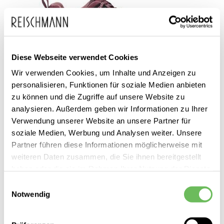
Diese Webseite verwendet Cookies
Wir verwenden Cookies, um Inhalte und Anzeigen zu
personalisieren, Funktionen für soziale Medien anbieten
zu können und die Zugriffe auf unsere Website zu
analysieren. Außerdem geben wir Informationen zu Ihrer
Verwendung unserer Website an unsere Partner für
CMP Sport
Damen Wanderschuhe flach Rigel
soziale Medien, Werbung und Analysen weiter. Unsere
Partner führen diese Informationen möglicherweise mit
89,95 €
weiteren Daten zusammen, die Sie ihnen bereitgestellt
59,99 €
haben oder die sie im Rahmen Ihrer Nutzung der Dienste
gesammelt haben.
Einwilligungsauswahl
Notwendig
Hier finden Sie unsere
Datenschutzerklärung