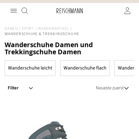
Zum
Suche
Inhalt
springen
DAMEN
SPORT
WANDERARTIKEL
WANDERSCHUHE & TREKKINGSCHUHE
Wanderschuhe Damen und
Trekkingschuhe Damen
Wanderschuhe leicht
Wanderschuhe flach
Wandersc
Filter