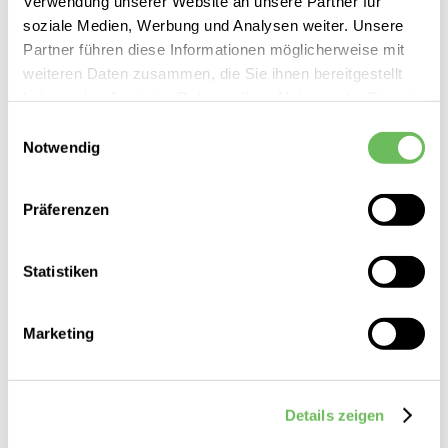
Verwendung unserer Website an unsere Partner für
44,99 €
soziale Medien, Werbung und Analysen weiter. Unsere
Partner führen diese Informationen möglicherweise mit
weiteren Daten zusammen, die Sie ihnen bereitgestellt
haben oder die sie im Rahmen Ihrer Nutzung der Dienste
gesammelt haben.
Einwilligungsauswahl
SALE
Notwendig
Hier finden Sie unsere
Datenschutzerklärung
Präferenzen
Statistiken
Marketing
Details zeigen