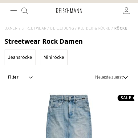
Zum
Suche
Inhalt
springen
DAMEN
STREETWEAR
BEKLEIDUNG
KLEIDER & RÖCKE
RÖCKE
Streetwear Rock Damen
Jeansröcke
Miniröcke
Filter
SALE