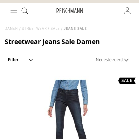
Zum
Suche
Inhalt
springen
DAMEN
STREETWEAR
SALE
JEANS SALE
Streetwear Jeans Sale Damen
Filter
SALE