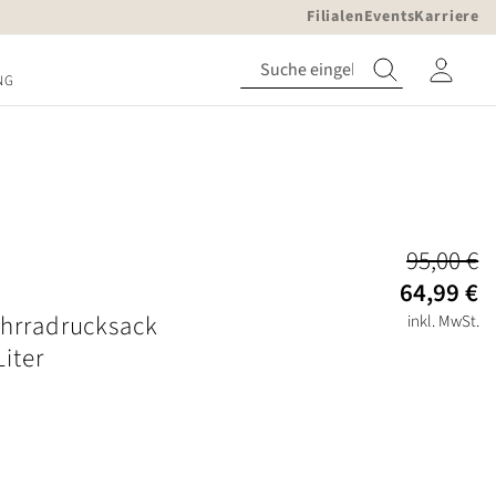
Filialen
Events
Karriere
NG
95,00 €
64,99 €
ahrradrucksack
inkl. MwSt.
Liter