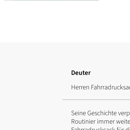
Zum
Anfang
der
Bildgalerie
springen
Deuter
Herren Fahrradrucksack
Seine Geschichte verpf
Routinier immer weite
Fahrradrucksack für d