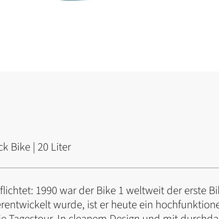
 Bike | 20 Liter
lichtet: 1990 war der Bike 1 weltweit der erste B
rentwickelt wurde, ist er heute ein hochfunktio
ie Tagestour. In cleanem Design und mit durchd