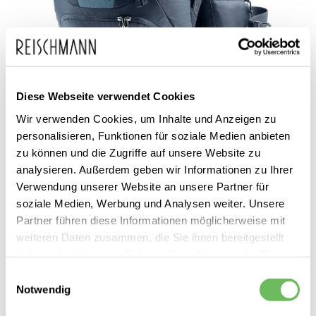
Zum
Diese Webseite verwendet Cookies
Deuter
210,00 €
Anfang
200,00 €
Wir verwenden Cookies, um Inhalte und Anzeigen zu
Herren Wanderrucksack
inkl. MwSt.
der
Futura Pro | 36 Liter
personalisieren, Funktionen für soziale Medien anbieten
Bildgalerie
zu können und die Zugriffe auf unsere Website zu
analysieren. Außerdem geben wir Informationen zu Ihrer
springen
Verwendung unserer Website an unsere Partner für
soziale Medien, Werbung und Analysen weiter. Unsere
Partner führen diese Informationen möglicherweise mit
Dieses Produkt ist exklusiv in unseren Filialen erhältlich. Prüfen Sie
weiteren Daten zusammen, die Sie ihnen bereitgestellt
mit einem Klick auf „Vor Ort verfügbar?", wo Ihre Größe vorrätig ist.
haben oder die sie im Rahmen Ihrer Nutzung der Dienste
gesammelt haben.
Einwilligungsauswahl
Vor Ort verfügbar?
Notwendig
Hier finden Sie unsere
Datenschutzerklärung