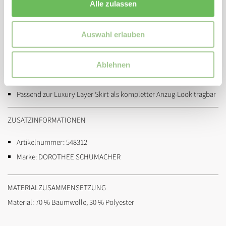
Alle zulassen
Material: 70% Baumwolle, 30% Polyester, leicht und formstabil
Spread-Kragen mit formbarem Memory-Draht für individuelles
Auswahl erlauben
Styling
Zweireiher-Verschluss mit zwei Knöpfen und Riegeldetails
Aufgesetzte Taschen und Manschette mit Ärmelschlitz
Ablehnen
Kräusel im Rückteil für feminine Silhouette
Passend zur Luxury Layer Skirt als kompletter Anzug-Look tragbar
ZUSATZINFORMATIONEN
Artikelnummer:
548312
Marke:
DOROTHEE SCHUMACHER
MATERIALZUSAMMENSETZUNG
Material: 70 % Baumwolle, 30 % Polyester