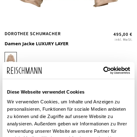
Zum
DOROTHEE SCHUMACHER
495,00 €
Anfang
inkl. MwSt.
Damen Jacke LUXURY LAYER
der
Bildgalerie
springen
Diese Webseite verwendet Cookies
Wir verwenden Cookies, um Inhalte und Anzeigen zu
Dieses Produkt ist exklusiv in unseren Filialen erhältlich. Prüfen Sie
personalisieren, Funktionen für soziale Medien anbieten
mit einem Klick auf „Vor Ort verfügbar?", wo Ihre Größe vorrätig ist.
zu können und die Zugriffe auf unsere Website zu
analysieren. Außerdem geben wir Informationen zu Ihrer
Vor Ort verfügbar?
Verwendung unserer Website an unsere Partner für