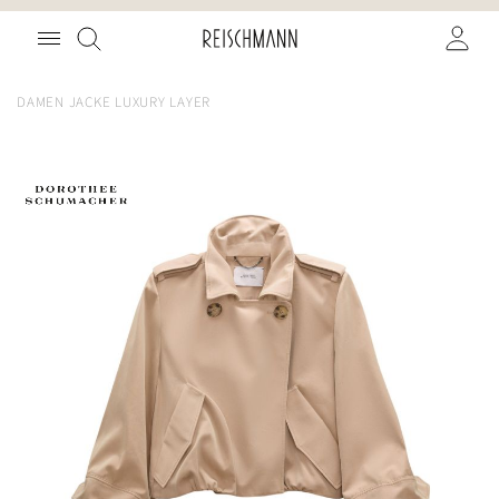
Zum
Suche
Inhalt
springen
DAMEN JACKE LUXURY LAYER
Zum
Ende
der
Bildgalerie
springen