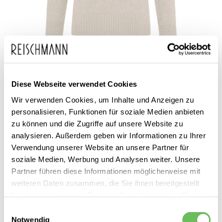
Zum
Drykorn
149,95 €
Anfang
inkl. MwSt.
Herren Grobstrickpullover
der
Manuelo
Diese Webseite verwendet Cookies
Bildgalerie
Wir verwenden Cookies, um Inhalte und Anzeigen zu
springen
personalisieren, Funktionen für soziale Medien anbieten
zu können und die Zugriffe auf unsere Website zu
analysieren. Außerdem geben wir Informationen zu Ihrer
Verwendung unserer Website an unsere Partner für
soziale Medien, Werbung und Analysen weiter. Unsere
Partner führen diese Informationen möglicherweise mit
Dieses Produkt ist exklusiv in unseren Filialen erhältlich. Prüfen Sie
weiteren Daten zusammen, die Sie ihnen bereitgestellt
mit einem Klick auf „Vor Ort verfügbar?", wo Ihre Größe vorrätig ist.
haben oder die sie im Rahmen Ihrer Nutzung der Dienste
gesammelt haben.
Einwilligungsauswahl
Vor Ort verfügbar?
Notwendig