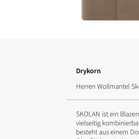
Zum
Anfang
der
Bildgalerie
springen
Drykorn
Herren Wollmantel Sk
SKOLAN ist ein Blazerm
vielseitig kombinierb
besteht aus einem Do