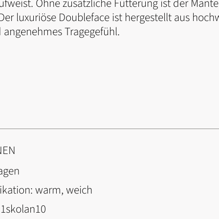
ufweist. Ohne zusätzliche Fütterung ist der Mant
er luxuriöse Doubleface ist hergestellt aus hoch
d angenehmes Tragegefühl.
NEN
agen
ikation:
warm, weich
1skolan10