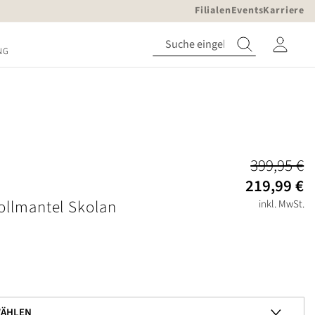
Filialen
Events
Karriere
NG
399,95 €
219,99 €
ollmantel Skolan
inkl. MwSt.