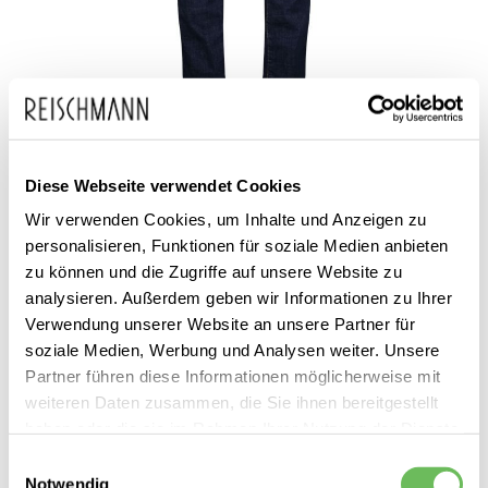
Zum
DSQUARED2
320,00 €
Anfang
229,99 €
Diese Webseite verwendet Cookies
Herren Straight Jeans Cool
inkl. MwSt.
der
Guy
Wir verwenden Cookies, um Inhalte und Anzeigen zu
Bildgalerie
personalisieren, Funktionen für soziale Medien anbieten
springen
zu können und die Zugriffe auf unsere Website zu
analysieren. Außerdem geben wir Informationen zu Ihrer
Verwendung unserer Website an unsere Partner für
soziale Medien, Werbung und Analysen weiter. Unsere
Partner führen diese Informationen möglicherweise mit
weiteren Daten zusammen, die Sie ihnen bereitgestellt
Dieses Produkt ist exklusiv in unseren Filialen erhältlich. Prüfen Sie
haben oder die sie im Rahmen Ihrer Nutzung der Dienste
mit einem Klick auf „Vor Ort verfügbar?", wo Ihre Größe vorrätig ist.
gesammelt haben.
Einwilligungsauswahl
Notwendig