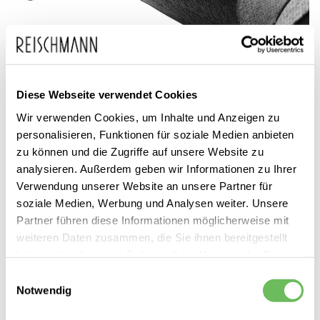
Zum
Dynafit
139,99 €
Anfang
inkl. MwSt.
Diese Webseite verwendet Cookies
Unisex Steigfelle Speedskin
der
Radical 88
Wir verwenden Cookies, um Inhalte und Anzeigen zu
Bildgalerie
personalisieren, Funktionen für soziale Medien anbieten
zu können und die Zugriffe auf unsere Website zu
springen
analysieren. Außerdem geben wir Informationen zu Ihrer
Verwendung unserer Website an unsere Partner für
soziale Medien, Werbung und Analysen weiter. Unsere
Partner führen diese Informationen möglicherweise mit
weiteren Daten zusammen, die Sie ihnen bereitgestellt
haben oder die sie im Rahmen Ihrer Nutzung der Dienste
Dieses Produkt ist exklusiv in unseren Filialen erhältlich. Prüfen Sie
mit einem Klick auf „Vor Ort verfügbar?", wo Ihre Größe vorrätig ist.
gesammelt haben.
Einwilligungsauswahl
Notwendig
Hier finden Sie unsere
Datenschutzerklärung
Vor Ort verfügbar?