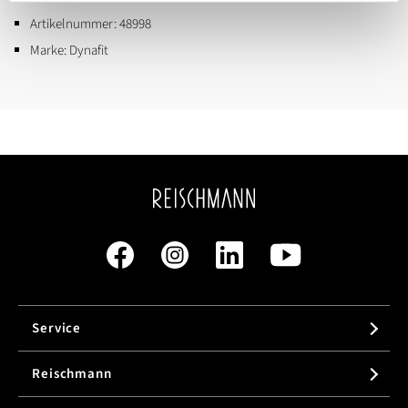
Artikelnummer:
48998
Marke:
Dynafit
Service
Reischmann