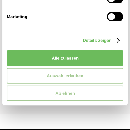
Energetics
Functional Trainer Pro
Marketing
Dieses Fitnessgerät hilft Ihnen, mit Hilfe von Ihrem eigenen
Körpergewicht, Ihren ganzen Körper zu trainieren. Es dient zur
Stärkung der Muskulatur und macht Ihr Training abwechslungsreich.
Details zeigen
Es ist für ein Maximalgewicht von 120kg ausgelegt.
Das Set beinhaltet den Schlingentrainer, Karabiner, einen Türanker
und einen Transportbeutel.
Alle zulassen
Sind Sie bereit für Ihr Training?
ZUSATZINFORMATIONEN
Auswahl erlauben
Artikelnummer:
256907
Ablehnen
Marke:
Energetics