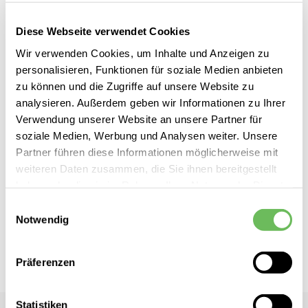
Diese Webseite verwendet Cookies
Wir verwenden Cookies, um Inhalte und Anzeigen zu
Zum
personalisieren, Funktionen für soziale Medien anbieten
Energetics
69,99 €
zu können und die Zugriffe auf unsere Website zu
Anfang
inkl. MwSt.
Functional Trainer Pro
analysieren. Außerdem geben wir Informationen zu Ihrer
der
Verwendung unserer Website an unsere Partner für
Bildgalerie
soziale Medien, Werbung und Analysen weiter. Unsere
springen
Partner führen diese Informationen möglicherweise mit
weiteren Daten zusammen, die Sie ihnen bereitgestellt
haben oder die sie im Rahmen Ihrer Nutzung der Dienste
Dieses Produkt ist exklusiv in unseren Filialen erhältlich. Prüfen Sie
gesammelt haben.
Einwilligungsauswahl
mit einem Klick auf „Vor Ort verfügbar?", wo Ihre Größe vorrätig ist.
Notwendig
Hier finden Sie unsere
Datenschutzerklärung
Vor Ort verfügbar?
Präferenzen
Statistiken