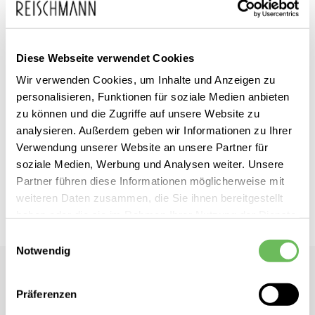
Diese Webseite verwendet Cookies
Zum
FIRE+ICE
inkl. MwSt.
Wir verwenden Cookies, um Inhalte und Anzeigen zu
Anfang
personalisieren, Funktionen für soziale Medien anbieten
Damen Daunenjacke
der
zu können und die Zugriffe auf unsere Website zu
analysieren. Außerdem geben wir Informationen zu Ihrer
Bildgalerie
Dieses Produkt ist exklusiv in unseren Filialen erhältlich. Prüfen Sie
Verwendung unserer Website an unsere Partner für
springen
mit einem Klick auf „Vor Ort verfügbar?", wo Ihre Größe vorrätig ist.
soziale Medien, Werbung und Analysen weiter. Unsere
Partner führen diese Informationen möglicherweise mit
Vor Ort verfügbar?
weiteren Daten zusammen, die Sie ihnen bereitgestellt
haben oder die sie im Rahmen Ihrer Nutzung der Dienste
gesammelt haben.
Einwilligungsauswahl
Notwendig
Hier finden Sie unsere
Datenschutzerklärung
FIRE+ICE
Damen Daunenjacke
Präferenzen