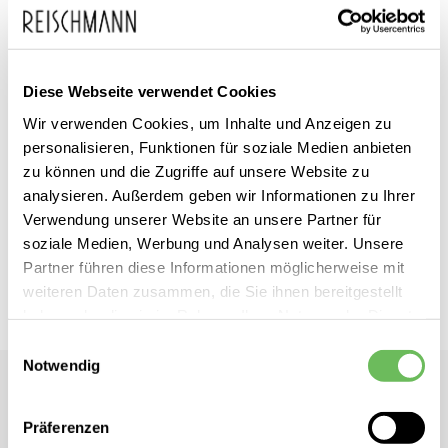
Diese Webseite verwendet Cookies
Zum
FIRE+ICE
inkl. MwSt.
Wir verwenden Cookies, um Inhalte und Anzeigen zu
Anfang
Damen Skihose Borja
personalisieren, Funktionen für soziale Medien anbieten
der
zu können und die Zugriffe auf unsere Website zu
Bildgalerie
analysieren. Außerdem geben wir Informationen zu Ihrer
Dieses Produkt ist exklusiv in unseren Filialen erhältlich. Prüfen Sie
springen
Verwendung unserer Website an unsere Partner für
mit einem Klick auf „Vor Ort verfügbar?", wo Ihre Größe vorrätig ist.
soziale Medien, Werbung und Analysen weiter. Unsere
Partner führen diese Informationen möglicherweise mit
Vor Ort verfügbar?
weiteren Daten zusammen, die Sie ihnen bereitgestellt
haben oder die sie im Rahmen Ihrer Nutzung der Dienste
gesammelt haben.
Einwilligungsauswahl
Notwendig
Hier finden Sie unsere
Datenschutzerklärung
FIRE+ICE
Damen Skihose Borja
Präferenzen