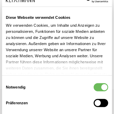
Diese Webseite verwendet Cookies
Zum
Wir verwenden Cookies, um Inhalte und Anzeigen zu
Fuchs & Schmitt
inkl. MwSt.
personalisieren, Funktionen für soziale Medien anbieten
Anfang
Damen Steppjacke
zu können und die Zugriffe auf unsere Website zu
der
analysieren. Außerdem geben wir Informationen zu Ihrer
Bildgalerie
Verwendung unserer Website an unsere Partner für
Dieses Produkt ist exklusiv in unseren Filialen erhältlich. Prüfen Sie
springen
soziale Medien, Werbung und Analysen weiter. Unsere
mit einem Klick auf „Vor Ort verfügbar?", wo Ihre Größe vorrätig ist.
Partner führen diese Informationen möglicherweise mit
weiteren Daten zusammen, die Sie ihnen bereitgestellt
Vor Ort verfügbar?
haben oder die sie im Rahmen Ihrer Nutzung der Dienste
gesammelt haben.
Einwilligungsauswahl
Notwendig
Hier finden Sie unsere
Datenschutzerklärung
Fuchs & Schmitt
Präferenzen
Damen Steppjacke