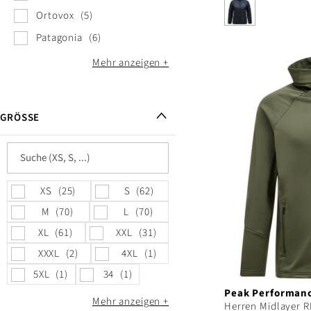
Ortovox
5
Patagonia
6
Mehr anzeigen
GRÖSSE
XS
25
S
62
M
70
L
70
XL
61
XXL
31
XXXL
2
4XL
1
5XL
1
34
1
Peak Performan
Mehr anzeigen
Herren Midlayer 