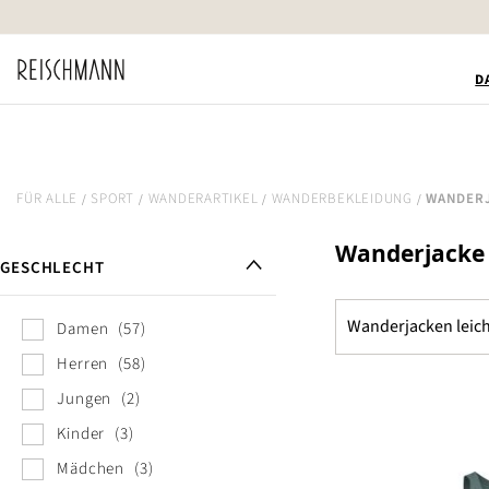
Zum
Inhalt
springen
D
FÜR ALLE
SPORT
WANDERARTIKEL
WANDERBEKLEIDUNG
WANDER
Wanderjacke
GESCHLECHT
Wanderjacken leich
Damen
57
Herren
58
Jungen
2
Kinder
3
Mädchen
3