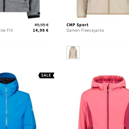
49,95 €
CMP Sport
cke FIX
14,99 €
Damen Fleecejacke
SALE