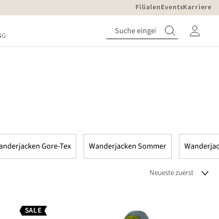
Filialen
Events
Karriere
NG
anderjacken Gore-Tex
Wanderjacken Sommer
Wanderjac
SALE