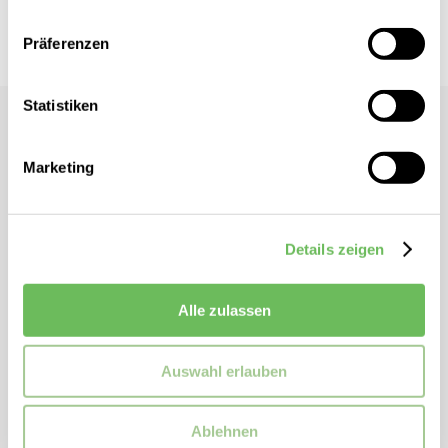
Hier finden Sie unsere
Datenschutzerklärung
Vor Ort verfügbar?
Präferenzen
Statistiken
G-Star
Damen 7/8 Boyfriend Jeans Kate
Marketing
Umgeschlagener Saum
Leichte Waschung
Details zeigen
Verkürzte Länge
Gürtelschlaufen
Alle zulassen
ZUSATZINFORMATIONEN
Auswahl erlauben
Artikelnummer:
d15264d775kateboyfriend
Marke:
G-Star
Ablehnen
Passform:
Regular Fit