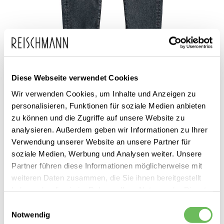
Zum
G-Star
139,95 €
Diese Webseite verwendet Cookies
Anfang
inkl. MwSt.
Damen 7/8 Boyfriend Jeans
der
Wir verwenden Cookies, um Inhalte und Anzeigen zu
Kate
personalisieren, Funktionen für soziale Medien anbieten
Bildgalerie
zu können und die Zugriffe auf unsere Website zu
springen
analysieren. Außerdem geben wir Informationen zu Ihrer
Verwendung unserer Website an unsere Partner für
soziale Medien, Werbung und Analysen weiter. Unsere
Partner führen diese Informationen möglicherweise mit
weiteren Daten zusammen, die Sie ihnen bereitgestellt
haben oder die sie im Rahmen Ihrer Nutzung der Dienste
Dieses Produkt ist exklusiv in unseren Filialen erhältlich. Prüfen Sie
gesammelt haben.
Einwilligungsauswahl
mit einem Klick auf „Vor Ort verfügbar?", wo Ihre Größe vorrätig ist.
Notwendig