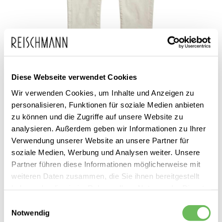
Zum
G-Star
119,99 €
Diese Webseite verwendet Cookies
Anfang
inkl. MwSt.
Damen Straight Jeans Kate
der
Wir verwenden Cookies, um Inhalte und Anzeigen zu
Boyfriend
personalisieren, Funktionen für soziale Medien anbieten
Bildgalerie
zu können und die Zugriffe auf unsere Website zu
springen
analysieren. Außerdem geben wir Informationen zu Ihrer
Verwendung unserer Website an unsere Partner für
soziale Medien, Werbung und Analysen weiter. Unsere
Partner führen diese Informationen möglicherweise mit
weiteren Daten zusammen, die Sie ihnen bereitgestellt
haben oder die sie im Rahmen Ihrer Nutzung der Dienste
Dieses Produkt ist exklusiv in unseren Filialen erhältlich. Prüfen Sie
gesammelt haben.
Einwilligungsauswahl
mit einem Klick auf „Vor Ort verfügbar?", wo Ihre Größe vorrätig ist.
Notwendig