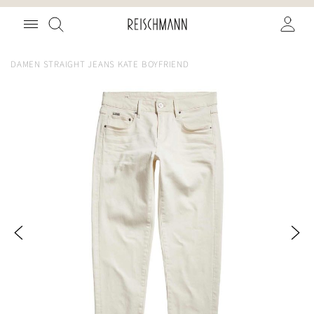
Zum
Suche
Inhalt
springen
DAMEN STRAIGHT JEANS KATE BOYFRIEND
Zum
Ende
der
Bildgalerie
springen