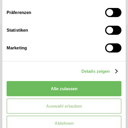
Hier finden Sie unsere
Datenschutzerklärung
Vor Ort verfügbar?
Präferenzen
Statistiken
G-Star
Damen Straight Jeans Kate Boyfriend
Marketing
Gerades Bein
Schließt mit Knopf- und Reißverschluss
Details zeigen
Aufgesetzte Gesäßtaschen
Gürtelschlaufen
Alle zulassen
ZUSATZINFORMATIONEN
Auswahl erlauben
Artikelnummer:
d15264c301kateboyfriend
Marke:
G-Star
Ablehnen
Passform:
Regular Fit