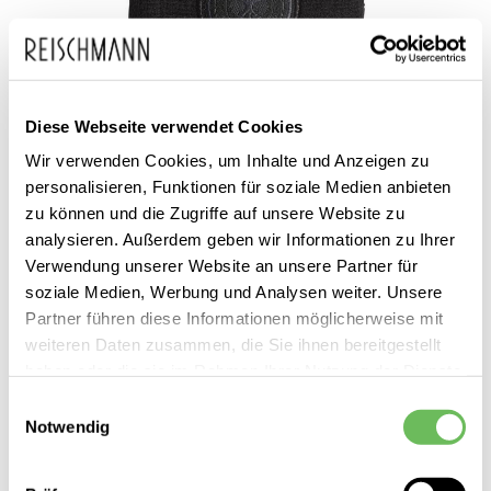
Diese Webseite verwendet Cookies
Zum
adidas
9,99 €
Wir verwenden Cookies, um Inhalte und Anzeigen zu
Anfang
inkl. MwSt.
personalisieren, Funktionen für soziale Medien anbieten
Herren Schweißbänder DFB
der
EM 2021
zu können und die Zugriffe auf unsere Website zu
Bildgalerie
analysieren. Außerdem geben wir Informationen zu Ihrer
Verwendung unserer Website an unsere Partner für
springen
soziale Medien, Werbung und Analysen weiter. Unsere
Partner führen diese Informationen möglicherweise mit
weiteren Daten zusammen, die Sie ihnen bereitgestellt
Dieses Produkt ist exklusiv in unseren Filialen erhältlich. Prüfen Sie
haben oder die sie im Rahmen Ihrer Nutzung der Dienste
mit einem Klick auf „Vor Ort verfügbar?", wo Ihre Größe vorrätig ist.
gesammelt haben.
Einwilligungsauswahl
Notwendig
Vor Ort verfügbar?
Hier finden Sie unsere
Datenschutzerklärung