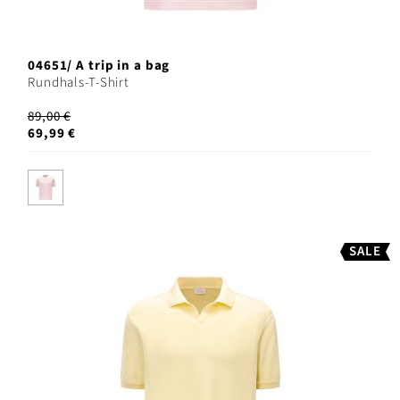
04651/ A trip in a bag
Rundhals-T-Shirt
89,00 €
69,99 €
SALE