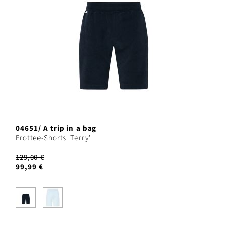
04651/ A trip in a bag
Frottee-Shorts 'Terry'
129,00 €
99,99 €