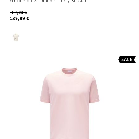
Frottee-Kurzarmhemd 'Terry Seaside'
189,00 €
139,99 €
SALE