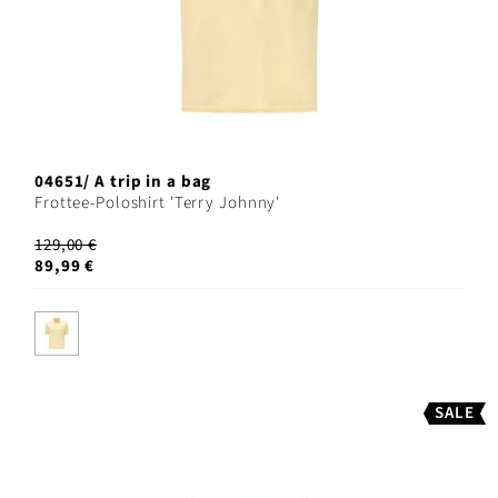
04651/ A trip in a bag
Frottee-Poloshirt 'Terry Johnny'
129,00 €
89,99 €
SALE