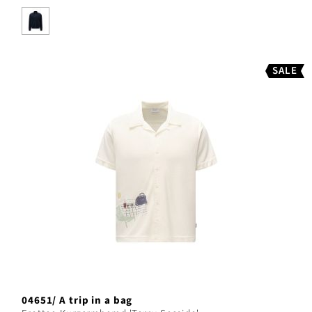
SALE
04651/ A trip in a bag