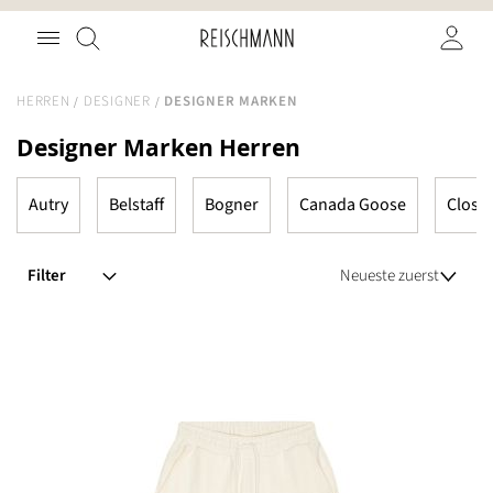
Zum
Suche
Inhalt
springen
HERREN
DESIGNER
DESIGNER MARKEN
Designer Marken Herren
Autry
Belstaff
Bogner
Canada Goose
Close
Filter