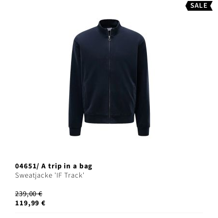
SALE
04651/ A trip in a bag
Sweatjacke 'IF Track'
239,00 €
119,99 €