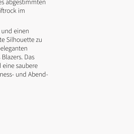
ines abgestimmten
ftrock im
 und einen
e Silhouette zu
 eleganten
 Blazers. Das
d eine saubere
siness- und Abend-