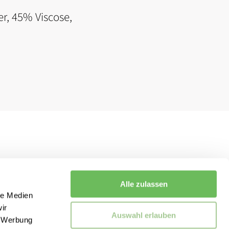
er, 45% Viscose,
Alle zulassen
le Medien
ir
Auswahl erlauben
, Werbung