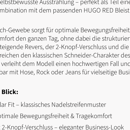
 selbstbewusste Ausstrahlung – perfekt als Teil e
mbination mit dem passenden HUGO RED Bleisti
tch-Gewebe sorgt für optimale Bewegungsfreiheit
rt den ganzen Tag, ohne dabei die strukturiert
steigende Revers, der 2-Knopf-Verschluss und die
reichen den klassischen Schneider-Charakter des
er verleiht dem Modell einen hochwertigen Fall un
ar mit Hose, Rock oder Jeans für vielseitige Bu
 Blick:
ar Fit – klassisches Nadelstreifenmuster
ptimale Bewegungsfreiheit & Tragekomfort
 2-Knopf-Verschluss – eleganter Business-Look