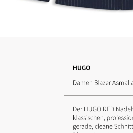
Zum
Anfang
der
Bildgalerie
springen
HUGO
Damen Blazer Asmall
Der HUGO RED Nadelstr
klassischen, profess
gerade, cleane Schnit