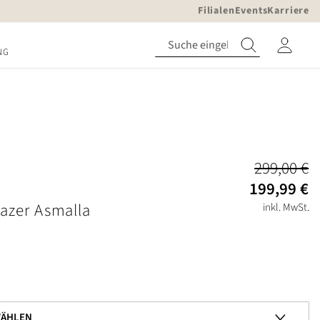
Filialen
Events
Karriere
NG
299,00 €
199,99 €
azer Asmalla
inkl. MwSt.