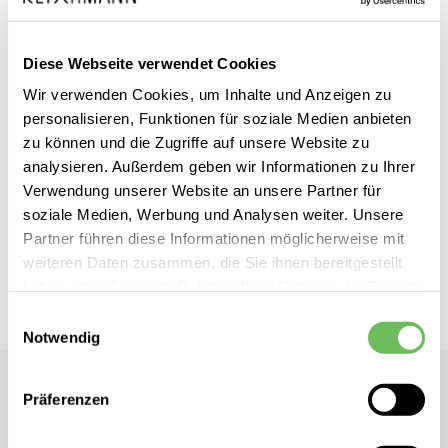
Diese Webseite verwendet Cookies
Wir verwenden Cookies, um Inhalte und Anzeigen zu
Zum
HUGO
inkl. MwSt.
personalisieren, Funktionen für soziale Medien anbieten
Anfang
Damen Jeansjacke Gisolia
zu können und die Zugriffe auf unsere Website zu
der
analysieren. Außerdem geben wir Informationen zu Ihrer
Bildgalerie
Verwendung unserer Website an unsere Partner für
Dieses Produkt ist exklusiv in unseren Filialen erhältlich. Prüfen Sie
soziale Medien, Werbung und Analysen weiter. Unsere
springen
mit einem Klick auf „Vor Ort verfügbar?", wo Ihre Größe vorrätig ist.
Partner führen diese Informationen möglicherweise mit
weiteren Daten zusammen, die Sie ihnen bereitgestellt
Vor Ort verfügbar?
haben oder die sie im Rahmen Ihrer Nutzung der Dienste
gesammelt haben.
Einwilligungsauswahl
Notwendig
Hier finden Sie unsere
Datenschutzerklärung
HUGO
Präferenzen
Damen Jeansjacke Gisolia